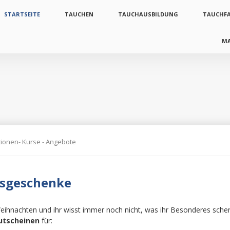
vigation
STARTSEITE
TAUCHEN
TAUCHAUSBILDUNG
TAUCHF
erspringen
M
tionen- Kurse - Angebote
tsgeschenke
Weihnachten und ihr wisst immer noch nicht, was ihr Besonderes schen
utscheinen
für: