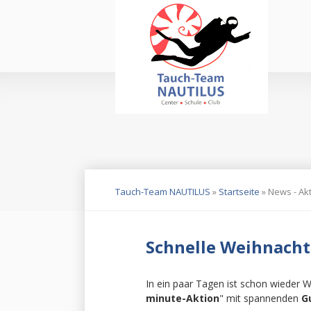
Na
üb
Navigation
überspringen
Tauch-Team NAUTILUS
»
Startseite
»
News - Ak
Schnelle Weihnach
In ein paar Tagen ist schon wieder 
minute-Aktion
" mit spannenden
G