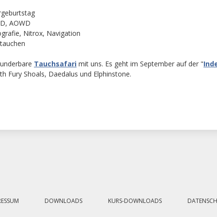
rgeburtstag
OWD, AOWD
rafie, Nitrox, Navigation
ntauchen
wunderbare
Tauchsafari
mit uns. Es geht im September auf der "
Ind
h Fury Shoals, Daedalus und Elphinstone.
RESSUM
DOWNLOADS
KURS-DOWNLOADS
DATENSC