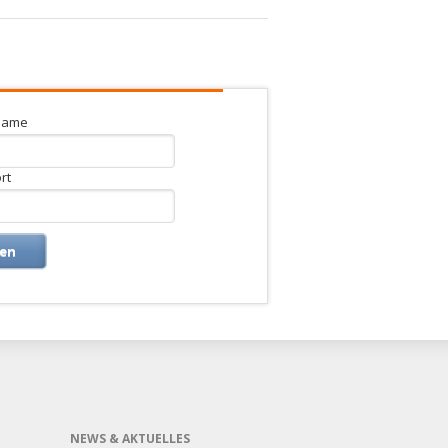
name
rt
en
NEWS & AKTUELLES