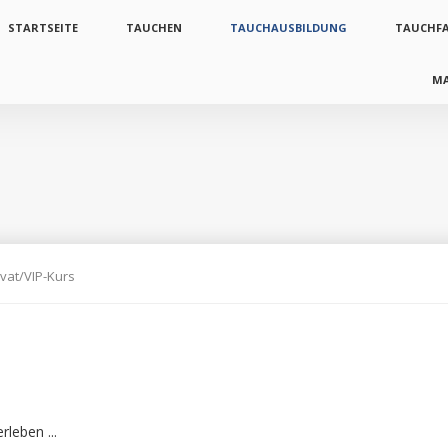
vigation
STARTSEITE
TAUCHEN
TAUCHAUSBILDUNG
TAUCHF
erspringen
M
ivat/VIP-Kurs
leben ...