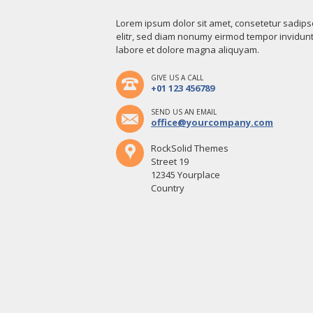
Lorem ipsum dolor sit amet, consetetur sadips
elitr, sed diam nonumy eirmod tempor invidunt
labore et dolore magna aliquyam.
GIVE US A CALL
+01 123 456789
SEND US AN EMAIL
office@yourcompany.com
RockSolid Themes
Street 19
12345 Yourplace
Country
Navigation
überspringen