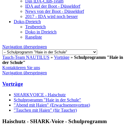
Das IDA-Club-Team
IDA auf der Boot - Düsseldorf
News von der Boot - Düsseldorf
2017 - IDA wird noch besser
Doko-Dreieich
Testbereich
Doko in Dreieich
Rangliste
Navigation überspringen
Tauch-Team NAUTILUS
»
Vorträge
»
Schulprogramm "Haie in
der Schule"
Kontaktieren Sie uns
Navigation überspringen
Vorträge
SHARKVOICE - Haischutz
Schulprogramm "Haie in der Schule"
"Abend mit Haien" (Erwachsenenvortrag)
"Tauchen mit Haien" (für Taucher)
Haischutz - SHARK-Voice - Schulprogramm