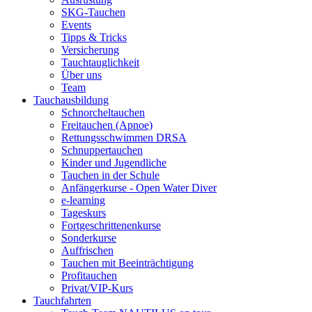
SKG-Tauchen
Events
Tipps & Tricks
Versicherung
Tauchtauglichkeit
Über uns
Team
Tauchausbildung
Schnorcheltauchen
Freitauchen (Apnoe)
Rettungsschwimmen DRSA
Schnuppertauchen
Kinder und Jugendliche
Tauchen in der Schule
Anfängerkurse - Open Water Diver
e-learning
Tageskurs
Fortgeschrittenenkurse
Sonderkurse
Auffrischen
Tauchen mit Beeinträchtigung
Profitauchen
Privat/VIP-Kurs
Tauchfahrten