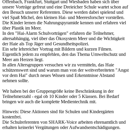
Offenbach, Frankfurt, Stuttgart und Wiesbaden haben sich über
unsere Vorträge gefreut und eine Dreieicher Schule wartet schon auf
den Besuch unserer Referenten. Diese werden dabei spielend und
viel Spaß Michel, den kleinen Hai- und Meeresforscher vorstellen.
Die Kinder lernen die Nahrungspyramide kennen und erfahren viel
über Plastik im Meer.
In den "Hai-Alarm Schulvorträgen" erfahren die Teilnehmer,
altersabhängig, viel über das Ökosystem Meer und die Wichtigkeit
der Haie als Top Jäger und Gesundheitspolizei.
Ein sehr lehrreicher Vortrag mit Bildern und kurzen Filmen.
Eigentlich jedem zu empfehlen, den das Thema Umweltschutz und
Meer am Herzen liegt.
In allen Altersgruppen versuchen wir zu vermitteln, das Haie
schützenswert sind und warum man von der weitverbreiteten "Angst
vor dem Hai" durch neues Wissen und Erkenntnisse Abstand
nehmen sollte.
Wir haben bei der Gruppengröße keine Beschränkung in der
Teilnehmerzahl - egal ob 10 Kinder oder 5 Klassen. Bei Bedarf
bringen wir auch die komplette Medientechnik mit.
Hinweis: Diese Aktionen sind für Schulen und Kindergärten
kostenfrei.
Die Schulreferenten von SHARK-Voice arbeiten ehrenamtlich und
erhalten keinerlei Vergütungen oder Aufwandsentschädigungen.