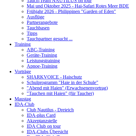
Tauch-Team NAUTILUS on tour
Mai und Oktober 2025 - Hai-Safari Rotes Meer BDE
Frühjahr 2026 - Philippinen "Garden of Eden"
Ausflüge
Partnerangebote
Tauchbasen
Tipps
Tauchpartner gesucht ...
Training
ABC-Training
Geräte-Training
Leistungstraining
Apnoe-Training
Vorträge
SHARKVOICE - Haischutz
Schulprogramm "Haie in der Schule"
"Abend mit Haien" (Erwachsenenvortrag)
"Tauchen mit Haien" (für Taucher)
Maustag
IDA-Club
Club Nautilus - Dreieich
IDA-plus Card
Akzeptanzstelle
IDA Club on tour
IDA-Clubs Übersicht